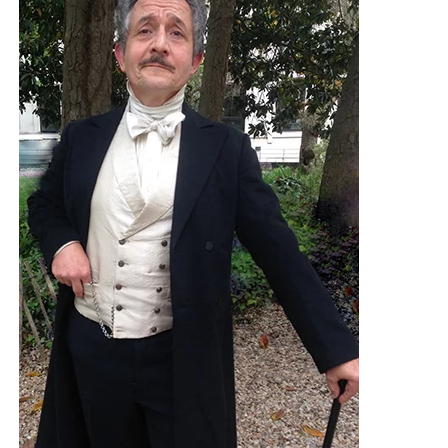
Victor Hugo
ennemi d'état
France télévision