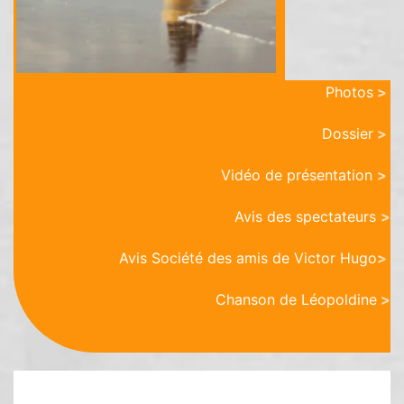
Photos
>
Dossier
>
Vidéo de présentation
>
Avis des spectateurs
>
Avis Société des amis de Victor Hugo
>
Chanson de Léopoldine
>