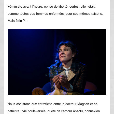
Féministe avant l’heure, éprise de liberté, certes, elle l’était,
comme toutes ces femmes enfermées pour ces mêmes raisons.
Mais folle ?...
Nous assistons aux entretiens entre le docteur Magnan et sa
patiente : vie bouleversée, quête de l’amour absolu, connexion