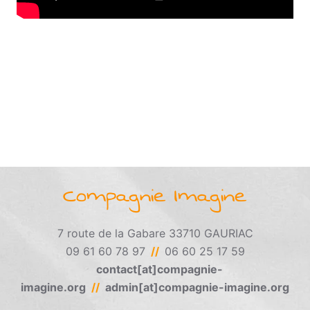
Compagnie Imagine
7 route de la Gabare 33710 GAURIAC
09 61 60 78 97
//
06 60 25 17 59
contact[at]compagnie-
imagine.org
//
admin[at]compagnie-imagine.org