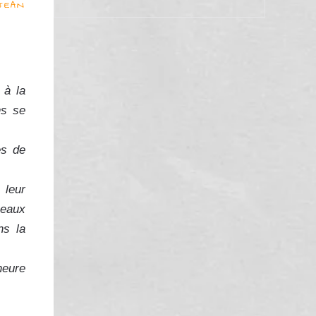
JEAN
 à la
ns se
es de
 leur
peaux
ns la
heure