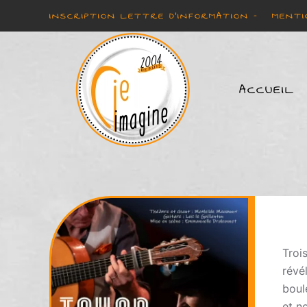
INSCRIPTION LETTRE D'INFORMATION -
MENTI
Accéder au contenu principal
ACCUEIL
Troi
rév
boul
et n