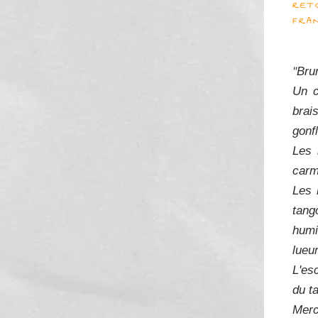
RET
FRAN
"
Bru
Un c
brai
gonfl
Les 
carm
Les 
tang
humi
lueu
L'es
du t
Merc