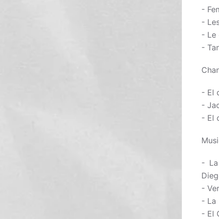
- Fe
- Le
- Le
- Ta
Chan
- El
- Ja
- El
Musi
- La
Dieg
- Ve
- La
- El