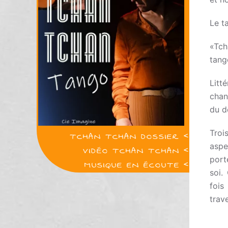
Le t
«Tch
tang
Litt
chan
du d
Troi
TCHAN TCHAN DOSSIER
<
aspe
VIDÉO TCHAN TCHAN
<
port
MUSIQUE EN ÉCOUTE
<
soi.
fois
trav