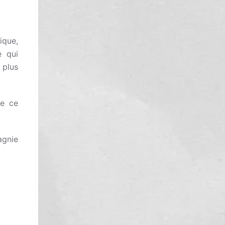
ique,
e qui
plus
re ce
.
agnie