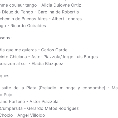
mme couleur tango - Alicia Dujovne Ortiz
s Dieux du Tango - Carolina de Robertis
 chemin de Buenos Aires - Albert Londres
ngo - Ricardo Güiraldes
sons :
 dia que me quieras - Carlos Gardel
cinto Chiclana - Astor Piazzola/Jorge Luis Borges
 corazon al sur -
Eladia Blázquez
ques :
 suite de la Plata (Preludio, milonga y condombe) -
Ma
o Pujol
rano Porteno - Astor Piazzola
 Cumparsita - Gerardo Matos Rodríguez
 Choclo - Angel Villoldo