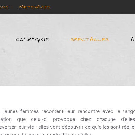
ONS -
PARTENAIRES
COMPAGNIE
SPECTACLES
A
s jeunes femmes racontent leur rencontre avec le tang
élation que celui-ci provoque chez chacune d’elle
everser leur vie : elles vont découvrir ce qu'elles sont réell
on ce que la société voudrait faire d'elles.