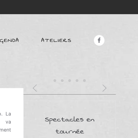
GENDA
ATELIERS
o. La
Spectacles en
s va
tournée
ement