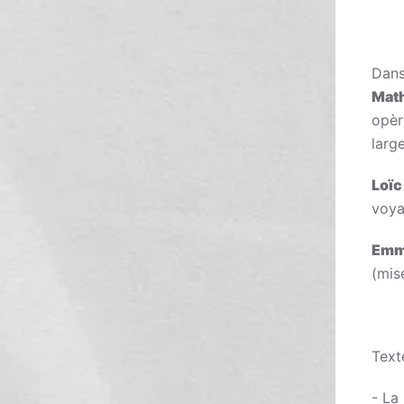
Dans
Mat
opè
larg
Loïc
voya
Emm
(mis
Text
- La