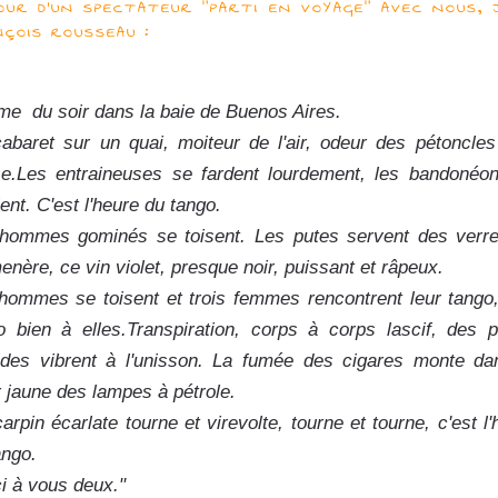
OUR D'UN SPECTATEUR "PARTI EN VOYAGE" AVEC NOUS, 
ÇOIS ROUSSEAU :
me du soir dans la baie de Buenos Aires.
abaret sur un quai, moiteur de l'air, odeur des pétoncles
se.Les entraineuses se fardent lourdement, les bandonéo
ent. C'est l'heure du tango.
hommes gominés se toisent. Les putes servent des verr
enère, ce vin violet, presque noir, puissant et râpeux.
hommes se toisent et trois femmes rencontrent leur tango,
o bien à elles.Transpiration, corps à corps lascif, des 
des vibrent à l'unisson. La fumée des cigares monte da
r jaune des lampes à pétrole.
carpin écarlate tourne et virevolte, tourne et tourne, c'est l'
ango.
i à vous deux."