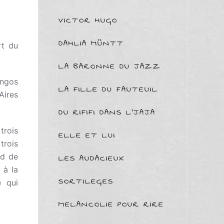
VICTOR HUGO
DAHLIA MÜNTT
rt du
LA BARONNE DU JAZZ
angos
LA FILLE DU FAUTEUIL
Aires
DU RIFIFI DANS L'JAJA
trois
ELLE ET LUI
trois
nd de
LES AUDACIEUX
 à la
SORTILEGES
é qui
MELANCOLIE POUR RIRE